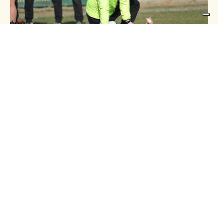
Contattami per saperne di più
Problemi comuni su cui può 
lavorare il chinesiologo:
Ritrovare 
o mantenere un buono 
stato di forma fisica (anche un 
soggetto sano);